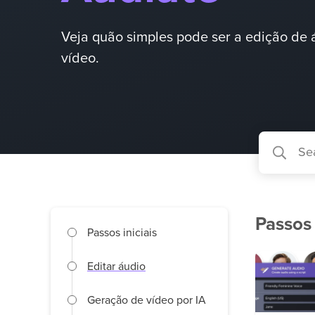
Veja quão simples pode ser a edição de 
vídeo.
Passos 
Passos iniciais
Editar áudio
Geração de vídeo por IA