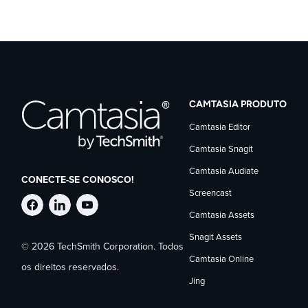
CAMTASIA PRODUTO
Camtasia Editor
Camtasia Snagit
Camtasia Audiate
CONECTE-SE CONOSCO!
Screencast
Siga
Siga
Siga
Camtasia Assets
Snagit Assets
© 2026 TechSmith Corporation. Todos
a
a
a
Camtasia Online
os direitos reservados.
Jing
TechSmith
TechSmith
TechSmith