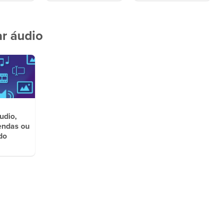
ar áudio
udio,
endas ou
do