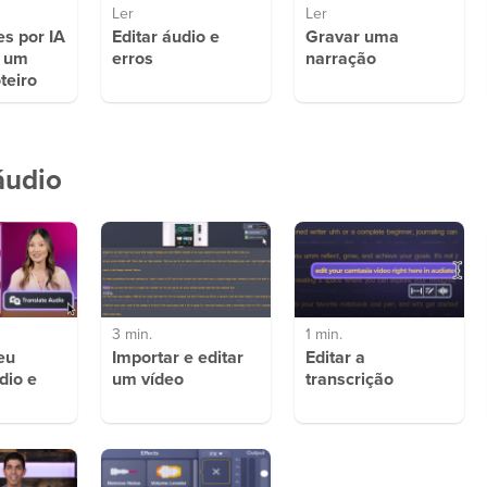
Ler
Ler
s por IA
Editar áudio e
Gravar uma
e um
erros
narração
teiro
áudio
3 min.
1 min.
eu
Importar e editar
Editar a
dio e
um vídeo
transcrição