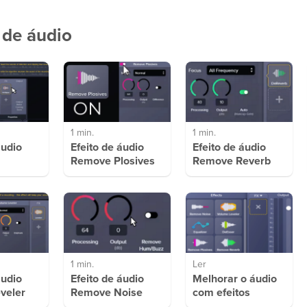
 de áudio
1 min.
1 min.
áudio
Efeito de áudio
Efeito de áudio
Remove Plosives
Remove Reverb
1 min.
Ler
áudio
Efeito de áudio
Melhorar o áudio
veler
Remove Noise
com efeitos