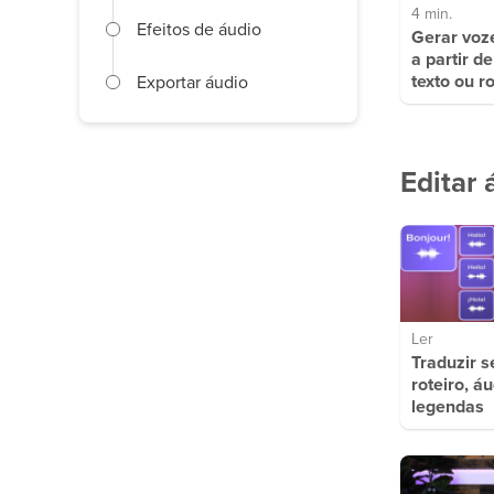
4 min.
Efeitos de áudio
Gerar voze
a partir d
texto ou ro
Exportar áudio
Editar 
Ler
Traduzir s
roteiro, áu
legendas