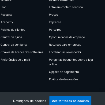
Blog
Entre em contato conosco
Pesquisa
Preços
Academy
Imprensa
Relatos de clientes
Parceiros
Central de ajuda
Oportunidades de emprego
Central da confiança
Recursos para empresas
Chaves de licença dos softwares
Localizar um revendedor
Perguntas frequentes sobre a loja
Preferências de e-mail
online
Opções de pagamento
Política de devoluções
English
Deutsch
Français
Español
日本語
Português
Aceitar todos os cookies
Definições de cookies