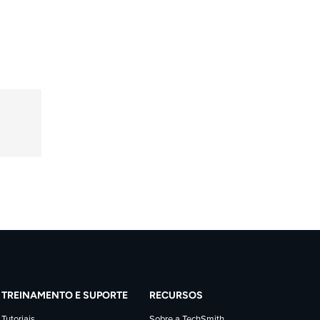
TREINAMENTO E SUPORTE
RECURSOS
Tutoriais
Sobre a TechSmith