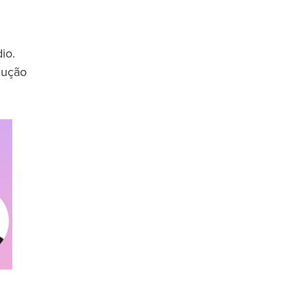
io.
dução