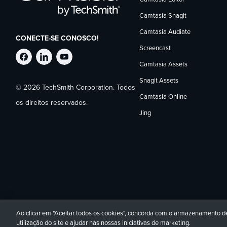
Camtasia Snagit
Camtasia Audiate
CONECTE-SE CONOSCO!
Screencast
Siga
Siga
Siga
Camtasia Assets
Snagit Assets
© 2026 TechSmith Corporation. Todos
a
a
a
Camtasia Online
os direitos reservados.
Jing
TechSmith
TechSmith
TechSmith
no
no
no
Facebook
LinkedIn
YouTube
Ao clicar em "Aceitar todos os cookies", concorda com o armazenamento de 
Política de Privacidade
Acessibilidade
Contato
utilização do site e ajudar nas nossas iniciativas de marketing.