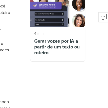
ocê
oteiro
,
4 min.
Gerar vozes por IA a
ra
partir de um texto ou
dades
roteiro
 modo