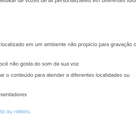
iedade de vozes de IA personalizáveis em diferentes idi
á localizado em um ambiente não propício para gravação 
você não gosta do som da sua voz
zar o conteúdo para atender a diferentes localidades ou
esentadores
to ou roteiro
.