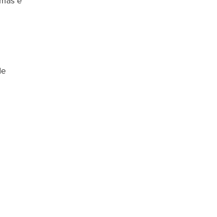
omas e
de