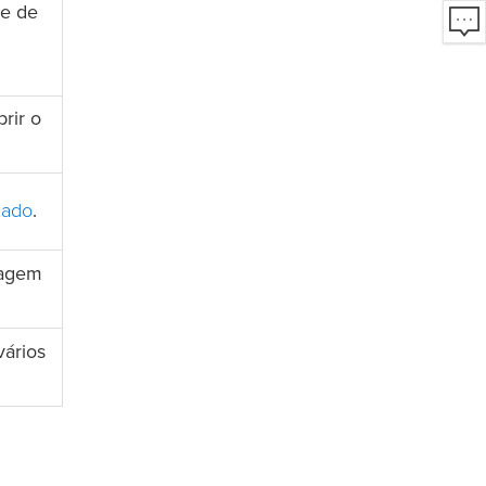
de de
rir o
mado
.
agem
vários