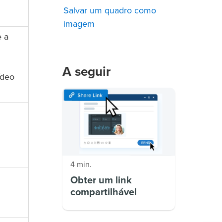
Salvar um quadro como
imagem
e a
A seguir
ídeo
4 min.
Obter um link
compartilhável