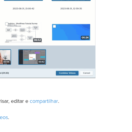
compartilhar
sar, editar e
.
deos
.