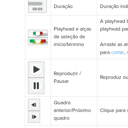
Duração
Duração indi
A playhead b
Playhead e alças
playhead par
de seleção de
início/término
Arraste as 
cortar
para
,
Reproduzir /
Reproduz ou
Pausar
Quadro
anterior/Próximo
Clique para 
quadro