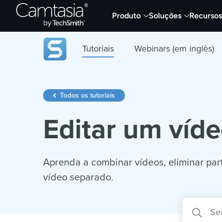
Skip
Produto
Soluções
Recursos
to
content
Tutoriais
Webinars (em inglês)
Todos os tutoriais
Editar um víd
Aprenda a combinar vídeos, eliminar par
vídeo separado.