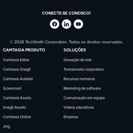
CONECTE-SE CONOSCO!
Siga
Siga
Siga
© 2026 TechSmith Corporation. Todos os direitos reservados.
a
a
a
CAMTASIA PRODUTO
SOLUÇÕES
TechSmith
TechSmith
TechSmith
Camtasia Editor
Gravação de tela
Camtasia Snagit
Treinamento corporativo
no
no
no
Camtasia Audiate
Recursos humanos
Facebook
LinkedIn
YouTube
Screencast
Marketing de software
Camtasia Assets
Comunicação em equipe
Snagit Assets
Vídeos educativos
Camtasia Online
Empresa
Jing