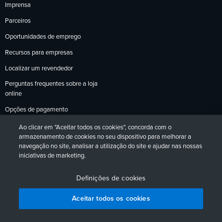
Imprensa
Parceiros
Oportunidades de emprego
Recursos para empresas
Localizar um revendedor
Perguntas frequentes sobre a loja
online
Opções de pagamento
Política de devoluções
Ao clicar em "Aceitar todos os cookies", concorda com o
armazenamento de cookies no seu dispositivo para melhorar a
navegação no site, analisar a utilização do site e ajudar nas nossas
iniciativas de marketing.
Política de Privacidade
Acessibilidade
Contato
English
Deutsch
Français
Español
日本語
Português
Definições de cookies
Aceitar todos os cookies
Teste gratuito
Comprar agora