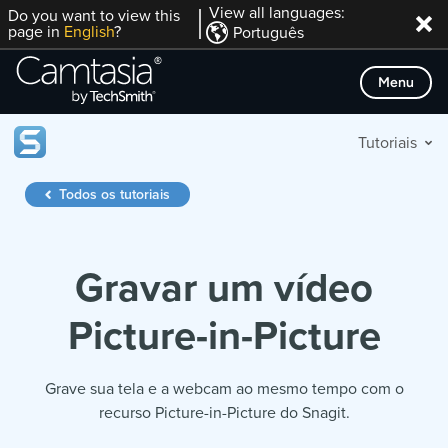
Skip
View all languages:
Do you want to view this
page in
English
?
Português
to
content
Menu
Tutoriais
Todos os tutoriais
Gravar um vídeo
Picture-in-Picture
Grave sua tela e a webcam ao mesmo tempo com o
recurso Picture-in-Picture do Snagit.