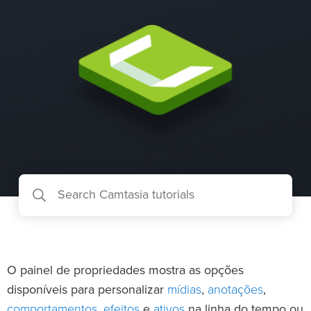
O painel de propriedades mostra as opções
mídias
anotações
disponíveis para personalizar
,
,
comportamentos
efeitos
ativos
,
e
na linha do tempo ou