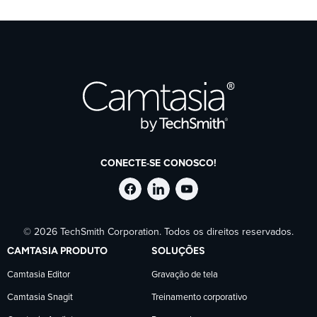
CONECTE-SE CONOSCO!
Siga
Siga
Siga
© 2026 TechSmith Corporation. Todos os direitos reservados.
a
a
a
CAMTASIA PRODUTO
SOLUÇÕES
TechSmith
TechSmith
TechSmith
Camtasia Editor
Gravação de tela
Camtasia Snagit
Treinamento corporativo
no
no
no