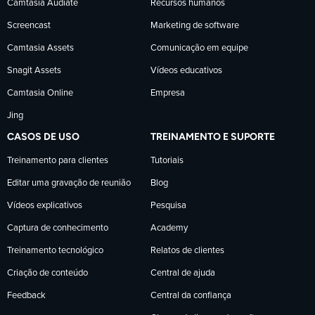
Camtasia Audiate
Recursos humanos
Facebook
LinkedIn
YouTube
Screencast
Marketing de software
Camtasia Assets
Comunicação em equipe
Snagit Assets
Vídeos educativos
Camtasia Online
Empresa
Jing
CASOS DE USO
TREINAMENTO E SUPORTE
Treinamento para clientes
Tutoriais
Editar uma gravação de reunião
Blog
Vídeos explicativos
Pesquisa
Captura de conhecimento
Academy
Treinamento tecnológico
Relatos de clientes
Criação de conteúdo
Central de ajuda
Feedback
Central da confiança