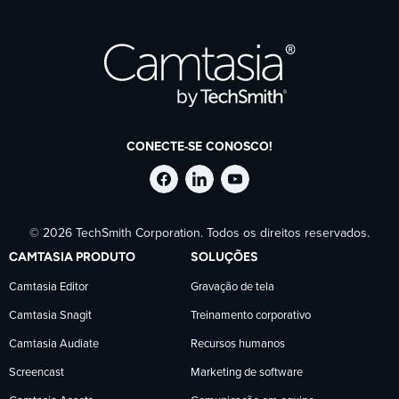
CONECTE-SE CONOSCO!
Siga
Siga
Siga
© 2026 TechSmith Corporation. Todos os direitos reservados.
a
a
a
CAMTASIA PRODUTO
SOLUÇÕES
TechSmith
TechSmith
TechSmith
Camtasia Editor
Gravação de tela
Camtasia Snagit
Treinamento corporativo
no
no
no
Camtasia Audiate
Recursos humanos
Facebook
LinkedIn
YouTube
Screencast
Marketing de software