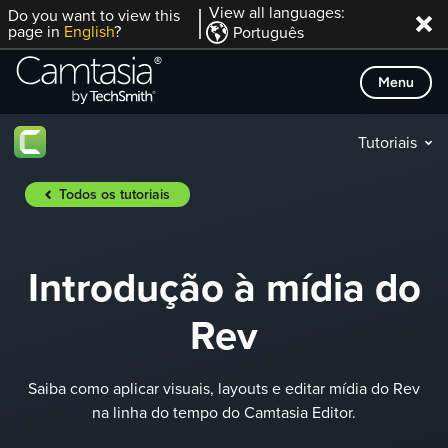
Skip
View all languages:
Do you want to view this
page in
English
?
Português
to
content
Menu
Tutoriais
Todos os tutoriais
Introdução à mídia do
Rev
Saiba como aplicar visuais, layouts e editar mídia do Rev
na linha do tempo do Camtasia Editor.