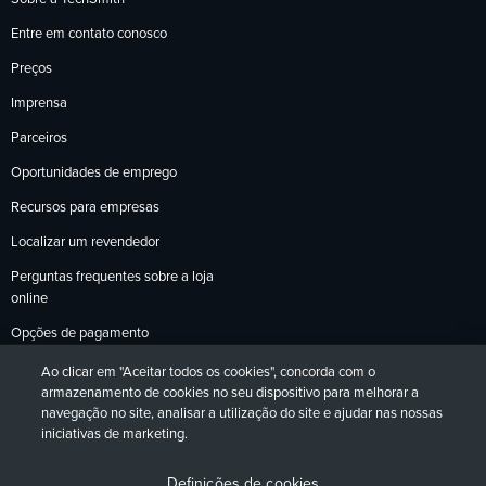
Entre em contato conosco
Preços
Imprensa
Parceiros
Oportunidades de emprego
Recursos para empresas
Localizar um revendedor
Perguntas frequentes sobre a loja
online
Opções de pagamento
Política de devoluções
Ao clicar em "Aceitar todos os cookies", concorda com o
armazenamento de cookies no seu dispositivo para melhorar a
navegação no site, analisar a utilização do site e ajudar nas nossas
iniciativas de marketing.
Política de Privacidade
Acessibilidade
Contato
English
Deutsch
Français
Español
日本語
Português
Definições de cookies