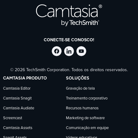
CONECTE-SE CONOSCO!
Siga
Siga
Siga
© 2026 TechSmith Corporation. Todos os direitos reservados.
a
a
a
CAMTASIA PRODUTO
SOLUÇÕES
TechSmith
TechSmith
TechSmith
Camtasia Editor
Gravação de tela
Camtasia Snagit
Treinamento corporativo
no
no
no
Camtasia Audiate
Recursos humanos
Facebook
LinkedIn
YouTube
Screencast
Marketing de software
Camtasia Assets
Comunicação em equipe
Snagit Assets
Vídeos educativos