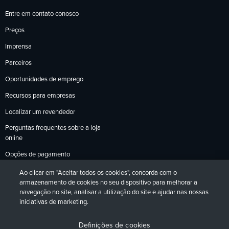
Entre em contato conosco
Preços
Imprensa
Parceiros
Oportunidades de emprego
Recursos para empresas
Localizar um revendedor
Perguntas frequentes sobre a loja
online
Opções de pagamento
Política de devoluções
Ao clicar em "Aceitar todos os cookies", concorda com o
armazenamento de cookies no seu dispositivo para melhorar a
navegação no site, analisar a utilização do site e ajudar nas nossas
iniciativas de marketing.
Política de Privacidade
Acessibilidade
Contato
English
Deutsch
Français
Español
日本語
Português
Definições de cookies