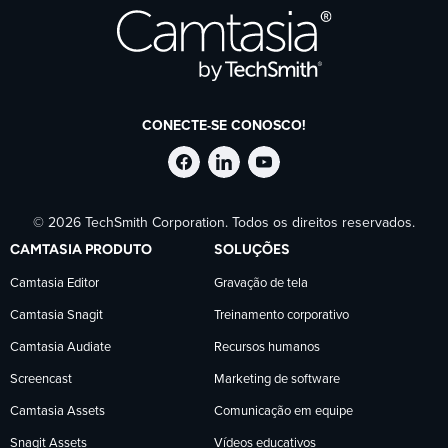
CONECTE-SE CONOSCO!
Siga
Siga
Siga
© 2026 TechSmith Corporation. Todos os direitos reservados.
a
a
a
CAMTASIA PRODUTO
SOLUÇÕES
TechSmith
TechSmith
TechSmith
Camtasia Editor
Gravação de tela
Camtasia Snagit
Treinamento corporativo
no
no
no
Camtasia Audiate
Recursos humanos
Facebook
LinkedIn
YouTube
Screencast
Marketing de software
Camtasia Assets
Comunicação em equipe
Snagit Assets
Vídeos educativos