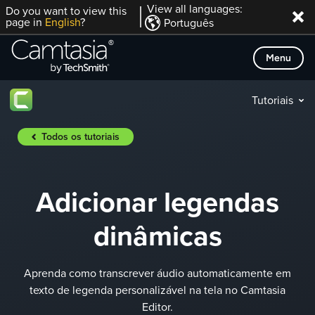
Skip
View all languages:
Do you want to view this
page in
English
?
Português
to
content
Menu
Tutoriais
Todos os tutoriais
Adicionar legendas
dinâmicas
Aprenda como transcrever áudio automaticamente em
texto de legenda personalizável na tela no Camtasia
Editor.