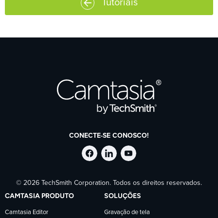
Tutoriais
CONECTE-SE CONOSCO!
Siga
Siga
Siga
© 2026 TechSmith Corporation. Todos os direitos reservados.
a
a
a
CAMTASIA PRODUTO
SOLUÇÕES
TechSmith
TechSmith
TechSmith
Camtasia Editor
Gravação de tela