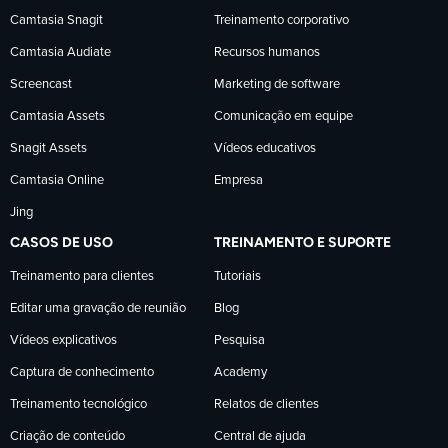
Camtasia Snagit
Treinamento corporativo
no
no
no
Camtasia Audiate
Recursos humanos
Facebook
LinkedIn
YouTube
Screencast
Marketing de software
Camtasia Assets
Comunicação em equipe
Snagit Assets
Vídeos educativos
Camtasia Online
Empresa
Jing
CASOS DE USO
TREINAMENTO E SUPORTE
Treinamento para clientes
Tutoriais
Editar uma gravação de reunião
Blog
Vídeos explicativos
Pesquisa
Captura de conhecimento
Academy
Treinamento tecnológico
Relatos de clientes
Criação de conteúdo
Central de ajuda