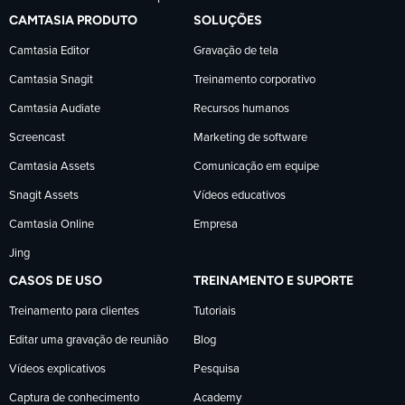
a
a
a
CAMTASIA PRODUTO
SOLUÇÕES
TechSmith
TechSmith
TechSmith
Camtasia Editor
Gravação de tela
Camtasia Snagit
Treinamento corporativo
no
no
no
Camtasia Audiate
Recursos humanos
Facebook
LinkedIn
YouTube
Screencast
Marketing de software
Camtasia Assets
Comunicação em equipe
Snagit Assets
Vídeos educativos
Camtasia Online
Empresa
Jing
CASOS DE USO
TREINAMENTO E SUPORTE
Treinamento para clientes
Tutoriais
Editar uma gravação de reunião
Blog
Vídeos explicativos
Pesquisa
Captura de conhecimento
Academy