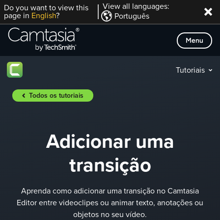
Skip
View all languages:
Do you want to view this
page in
English
?
Português
to
content
Menu
Tutoriais
Todos os tutoriais
Adicionar uma
transição
Aprenda como adicionar uma transição no Camtasia
Editor entre videoclipes ou animar texto, anotações ou
objetos no seu vídeo.